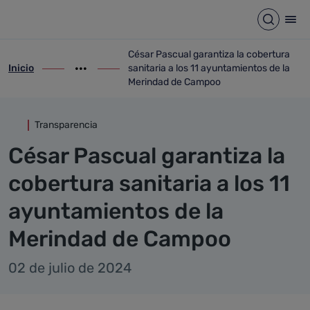
Detalle noticia
Saltar al contenido principal
Abrir b
Abr
César Pascual garantiza la cobertura
Inicio
sanitaria a los 11 ayuntamientos de la
ir-a inicio
Mostrar opciones del camino de migas
ir-a César Pascual garantiza la cobertur
Merindad de Campoo
Transparencia
César Pascual garantiza la
cobertura sanitaria a los 11
ayuntamientos de la
Merindad de Campoo
02 de julio de 2024