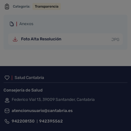
Categoría:
Transparencia
Anexos
Foto Alta Resolución
JPG
Inicio del pie de página
Salud Cantabria
Consejería de Salud
Federico Vial 13, 39009 Santander, Cantabria
atencionusuario@cantabria.es
942208130
942395562