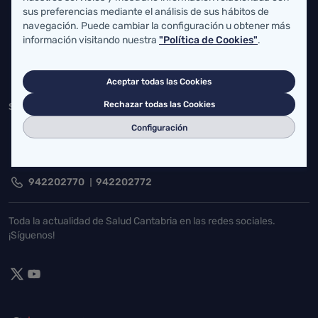
sus preferencias mediante el análisis de sus hábitos de
Federico Vial 13, 39009 Santander, Cantabria
navegación. Puede cambiar la configuración u obtener más
información visitando nuestra
"Política de Cookies"
.
atencionusuario@cantabria.es
942208130
942395562
Aceptar todas las Cookies
Rechazar todas las Cookies
Servicio Cántabro de Salud
Configuración
Cardenal Herrera Oria, S/N 39011 Santander, Cantabria
buzgen.dg@scsalud.es
942202770
942202772
Toda la actualidad de Salud Cantabria en las redes sociales.
¡Síguenos!