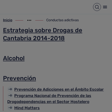
Conductas adictivas
Saltar al contenido principal
Abrir b
Abr
Inicio
Conductas adictivas
ir-a inicio
Mostrar opciones del camino de migas
ir-a Conductas adictivas
Estrategia sobre Drogas de
Cantabria 2014-2018
Alcohol
Prevención
Prevención de Adicciones en el Ámbito Escolar
Programa Nacional de Prevención de las
Drogodependencias en el Sector Hostelero
Mind Matters