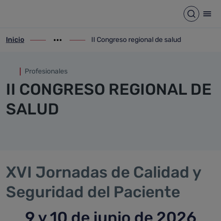
II Congreso regional de salud
Saltar al contenido principal
Abrir b
Abr
Inicio
II Congreso regional de salud
ir-a inicio
Mostrar opciones del camino de migas
ir-a II Congreso regional de salud
Profesionales
II CONGRESO REGIONAL DE
SALUD
XVI Jornadas de Calidad y
Seguridad del Paciente
9 y 10 de junio de 2026