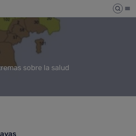
Abrir b
Abr
tremas sobre la salud
layas