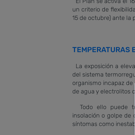
El Plan se activa el 
un criterio de flexibili
15 de octubre) ante la 
TEMPERATURAS 
La exposición a elev
del sistema termorregul
organismo incapaz de 
de agua y electrolitos 
Todo ello puede tra
insolación o golpe de
síntomas como inestabi