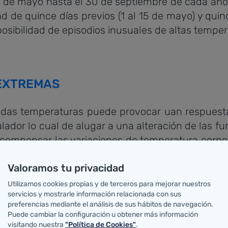
16 de mayo hasta el 30 de septiembre de cada año
dad de quince días previos (1 al 15 de mayo) y quin
posibilidad de episodios inusuales de altas temper
EXTREMAS
adas temperaturas puede provocar uan respuesta f
ador lo cual de alugar a una alteración de las func
compensar las variaciones de temperatura corpor
contribuye a la alteración del funcionamiento de d
Valoramos tu privacidad
ducirse en problemas de salud como calamb
Utilizamos cookies propias y de terceros para mejorar nuestros
 calor que puede provocar problemas multiorgáni
servicios y mostrarle información relacionada con sus
preferencias mediante el análisis de sus hábitos de navegación.
lidad de la marcha, convulsiones e incluso coma
Puede cambiar la configuración u obtener más información
visitando nuestra
"Política de Cookies"
.