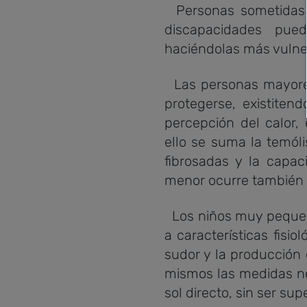
Personas sometidas 
discapacidades pue
haciéndolas más vulner
Las personas mayores 
protegerse, existiten
percepción del calor
ello se suma la temól
fibrosadas y la capac
menor ocurre también 
Los niños muy pequeñ
a características fisi
sudor y la producción 
mismos las medidas nec
sol directo, sin ser su