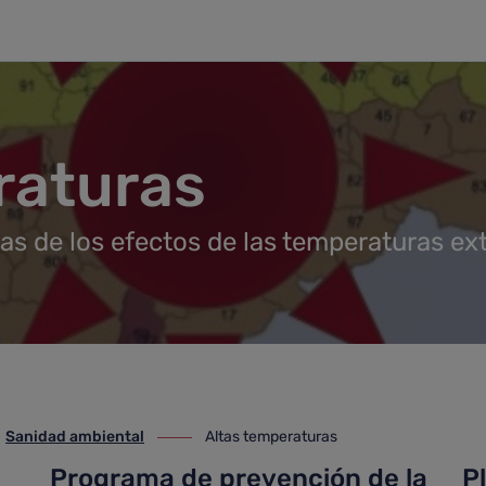
raturas
as de los efectos de las temperaturas ex
Sanidad ambiental
Altas temperaturas
anidad ambiental
ir-a Altas temperaturas
Programa de prevención de la
P