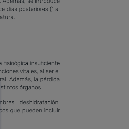
. Además, se introduce
ce días posteriores (1 al
atura.
isioógica insuficiente
iones vitales, al ser el
al. Además, la pérdida
istintos órganos.
res, deshidratación,
cos que pueden incluir
.