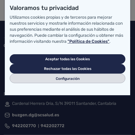
Valoramos tu privacidad
Utilizamos cookies propias y de terceros para mejorar
nuestros servicios y mostrarle información relacionada con
sus preferencias mediante el análisis de sus hábitos de
Inicio del pie de página
Salud Cantabria
navegación. Puede cambiar la configuración u obtener más
información visitando nuestra
"Política de Cookies"
.
Consejería de Salud
Federico Vial 13, 39009 Santander, Cantabria
Aceptar todas las Cookies
atencionusuario@cantabria.es
Rechazar todas las Cookies
942208130
942395562
Configuración
Servicio Cántabro de Salud
Cardenal Herrera Oria, S/N 39011 Santander, Cantabria
buzgen.dg@scsalud.es
942202770
942202772