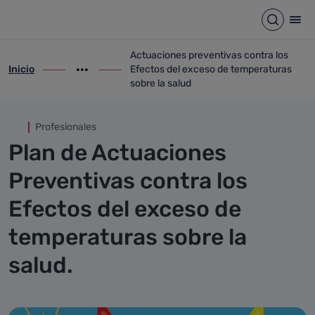
Actuaciones preventivas cont
Saltar al contenido principal
Abrir b
Abr
Actuaciones preventivas contra los
Inicio
Efectos del exceso de temperaturas
ir-a inicio
Mostrar opciones del camino de migas
ir-a Actuaciones preventivas contra los 
sobre la salud
Profesionales
Plan de Actuaciones
Preventivas contra los
Efectos del exceso de
temperaturas sobre la
salud.