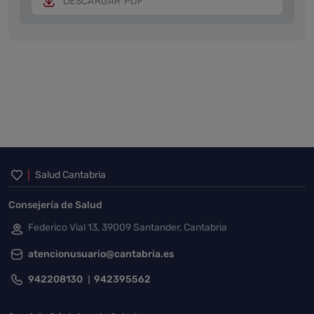
DESCARGAR PDF
Inicio del pie de página
Salud Cantabria
Consejería de Salud
Federico Vial 13, 39009 Santander, Cantabria
atencionusuario@cantabria.es
942208130
942395562