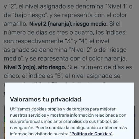
y “2”, el nivel asignado se denomina “Nivel 1” o
de “bajo riesgo”, y se representa con el color
amarillo.
Si el
Nivel 2 (naranja), riesgo medio.
número de días es tres o cuatro, los índices
son respectivamente “3” y “4”, el nivel
asignado se denomina “Nivel 2” o de “riesgo
medio”, y se representa con el color naranja.
Si el número de días es
Nivel 3 (rojo), alto riesgo.
cinco, el índice es “5”, el nivel asignado se
denomina “Nivel 3” o de “alto riesgo”, y se
representa con el color rojo.
Valoramos tu privacidad
Utilizamos cookies propias y de terceros para mejorar
nuestros servicios y mostrarle información relacionada con
sus preferencias mediante el análisis de sus hábitos de
navegación. Puede cambiar la configuración u obtener más
información visitando nuestra
"Política de Cookies"
.