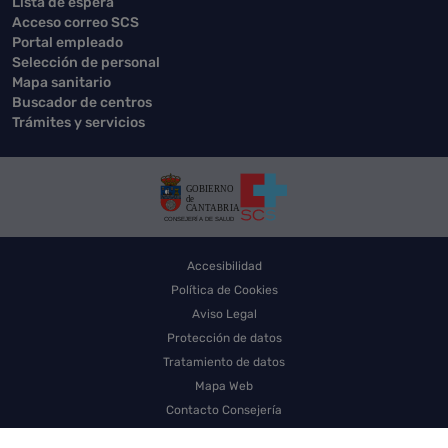
Lista de espera
Acceso correo SCS
Portal empleado
Selección de personal
Mapa sanitario
Buscador de centros
Trámites y servicios
Accesibilidad
Política de Cookies
Aviso Legal
Protección de datos
Tratamiento de datos
Mapa Web
Contacto Consejería
Contacto SCS