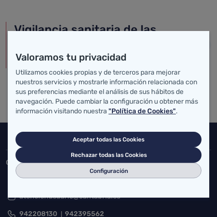
Vigilancia sanitaria de las
piscinas de uso colectivo de
Valoramos tu privacidad
Cantabria
Utilizamos cookies propias y de terceros para mejorar
nuestros servicios y mostrarle información relacionada con
sus preferencias mediante el análisis de sus hábitos de
navegación. Puede cambiar la configuración u obtener más
información visitando nuestra
"Política de Cookies"
.
Inicio del pie de página
Aceptar todas las Cookies
Salud Cantabria
Rechazar todas las Cookies
Consejería de Salud
Configuración
Federico Vial 13, 39009 Santander, Cantabria
atencionusuario@cantabria.es
942208130
942395562