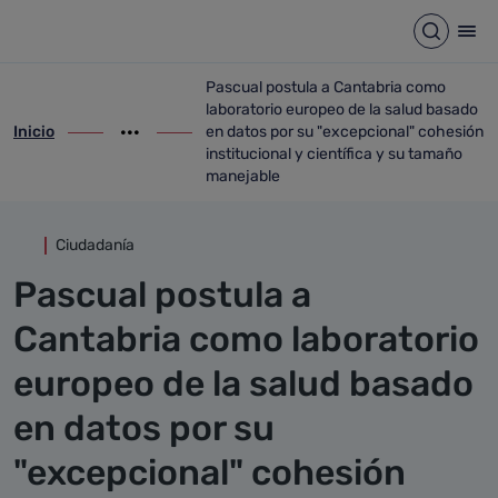
Detalle noticia
Saltar al contenido principal
Abrir b
Abr
Pascual postula a Cantabria como
laboratorio europeo de la salud basado
Inicio
en datos por su "excepcional" cohesión
ir-a inicio
Mostrar opciones del camino de migas
ir-a Pascual postula a Cantabria como la
institucional y científica y su tamaño
manejable
Ciudadanía
Pascual postula a
Cantabria como laboratorio
europeo de la salud basado
en datos por su
"excepcional" cohesión