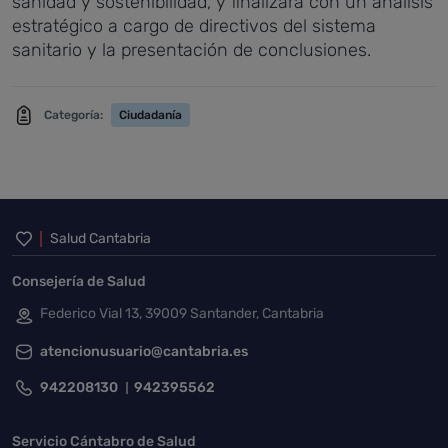
sanidad y sostenibilidad, y finalizará con un análisis
estratégico a cargo de directivos del sistema
sanitario y la presentación de conclusiones.
Categoría:
Ciudadanía
Inicio del pie de página
Salud Cantabria
Consejería de Salud
Federico Vial 13, 39009 Santander, Cantabria
atencionusuario@cantabria.es
942208130
942395562
Servicio Cántabro de Salud