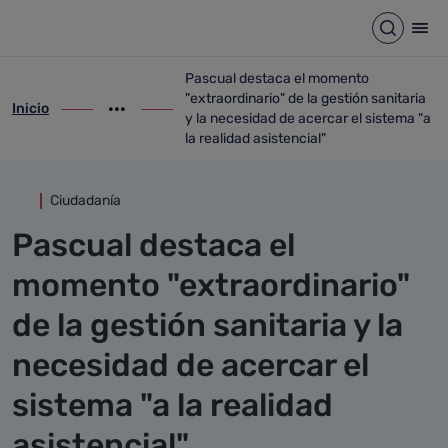
Detalle noticia
Saltar al contenido principal
Abrir b
Abr
Pascual destaca el momento
"extraordinario" de la gestión sanitaria
Inicio
ir-a inicio
Mostrar opciones del camino de migas
ir-a Pascual destaca el momento "extraordi
y la necesidad de acercar el sistema "a
la realidad asistencial"
Ciudadanía
Pascual destaca el
momento "extraordinario"
de la gestión sanitaria y la
necesidad de acercar el
sistema "a la realidad
asistencial"