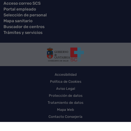
Acceso correo SCS
Portal empleado
Selección de personal
Mapa sanitario
Buscador de centros
Trámites y servicios
Accesibilidad
Política de Cookies
Aviso Legal
Protección de datos
Tratamiento de datos
Mapa Web
Contacto Consejería
Contacto SCS
Sello electrónico