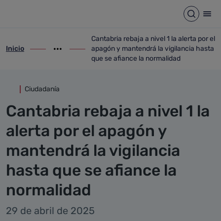
Detalle noticia
Saltar al contenido principal
Abrir b
Abr
Cantabria rebaja a nivel 1 la alerta por el
Inicio
apagón y mantendrá la vigilancia hasta
ir-a inicio
Mostrar opciones del camino de migas
ir-a Cantabria rebaja a nivel 1 la alerta 
que se afiance la normalidad
Ciudadanía
Cantabria rebaja a nivel 1 la
alerta por el apagón y
mantendrá la vigilancia
hasta que se afiance la
normalidad
29 de abril de 2025