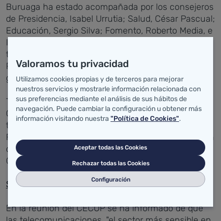
Buruaga ha estado acompañada por los consejeros
de Presidencia, Isabel Urrutia; Salud, César Pascual;
Educación, Sergio Silva; Fomento, Roberto Media, e
Industria, Eduardo Arasti, así como por personal
técnico de la Dirección General de Seguridad y
Valoramos tu privacidad
Protección Ciudadana y del 112, y el director
general de Informática.
Utilizamos cookies propias y de terceros para mejorar
nuestros servicios y mostrarle información relacionada con
sus preferencias mediante el análisis de sus hábitos de
Todos ellos han representado al Gobierno de
navegación. Puede cambiar la configuración u obtener más
Cantabria en un Centro de Coordinación Operativa
información visitando nuestra
"Política de Cookies"
.
también constituido por miembros de los Cuerpos y
Fuerzas de Seguridad del Estado y de la Delegación
de Gobierno, incluida la propia delegada, Eugenia
Aceptar todas las Cookies
Gómez de Diego.
Rechazar todas las Cookies
Configuración
Situación de Cantabria
En la reunión del CECOP se ha informado de que
las telecomunicaciones, "el sector más sensible en