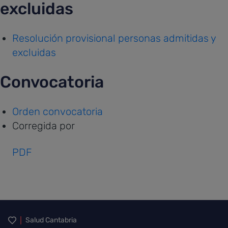
excluidas
Resolución provisional personas admitidas y
excluidas
Convocatoria
Orden convocatoria
Corregida por
PDF
Inicio del pie de página
Salud Cantabria