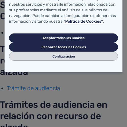
Superior de Justicia de
nuestros servicios y mostrarle información relacionada con
sus preferencias mediante el análisis de sus hábitos de
Cantabria
navegación. Puede cambiar la configuración u obtener más
información visitando nuestra
"Política de Cookies"
.
Trámite de audiencia
Aceptar todas las Cookies
Trámite de audiencia en
Rechazar todas las Cookies
Configuración
relación con recurso de
alzada
Trámite de audiencia
Trámites de audiencia en
relación con recurso de