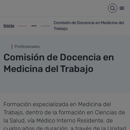
Comisión de Docencia en Medi
Saltar al contenido principal
Abrir b
Abr
Comisión de Docencia en Medicina del
Inicio
ir-a inicio
Mostrar opciones del camino de migas
ir-a Comisión de Docencia en Medicina de
Trabajo
Profesionales
Comisión de Docencia en
Medicina del Trabajo
Formación especializada en Medicina del
Trabajo, dentro de la formación en Ciencias de
la Salud, vía Médico Interno Residente, de
cuatro años de duración, a través de la Unidad