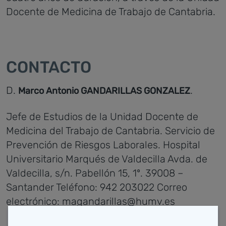
Docente de Medicina de Trabajo de Cantabria.
CONTACTO
D.
.
Marco Antonio GANDARILLAS GONZALEZ
Jefe de Estudios de la Unidad Docente de
Medicina del Trabajo de Cantabria.
Servicio de
Prevención de Riesgos Laborales.
Hospital
Universitario Marqués de Valdecilla
Avda. de
Valdecilla, s/n. Pabellón 15, 1º.
39008 –
Santander
Teléfono: 942 203022
Correo
electrónico: magandarillas@humv.es