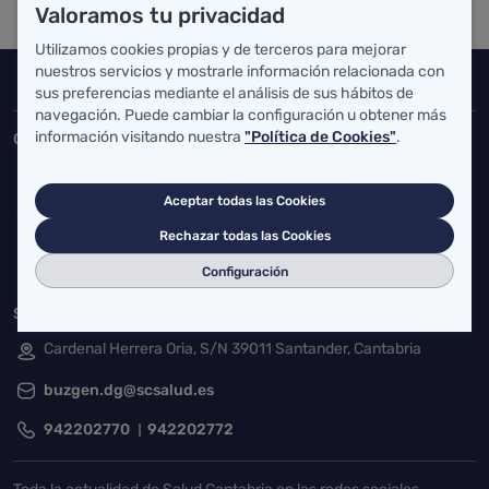
Valoramos tu privacidad
Utilizamos cookies propias y de terceros para mejorar
nuestros servicios y mostrarle información relacionada con
Inicio del pie de página
Salud Cantabria
sus preferencias mediante el análisis de sus hábitos de
navegación. Puede cambiar la configuración u obtener más
información visitando nuestra
"Política de Cookies"
.
Consejería de Salud
Federico Vial 13, 39009 Santander, Cantabria
Aceptar todas las Cookies
atencionusuario@cantabria.es
Rechazar todas las Cookies
942208130
942395562
Configuración
Servicio Cántabro de Salud
Cardenal Herrera Oria, S/N 39011 Santander, Cantabria
buzgen.dg@scsalud.es
942202770
942202772