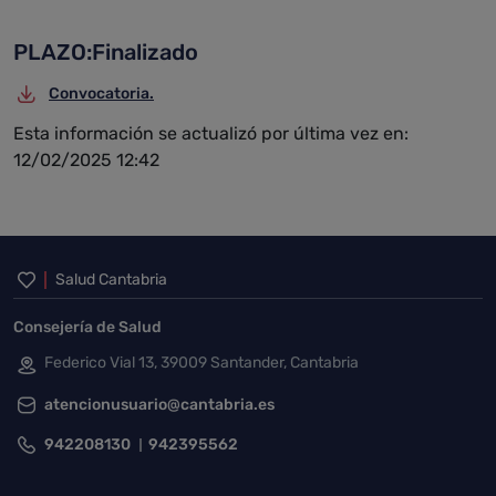
PLAZO:Finalizado
Convocatoria.
Esta información se actualizó por última vez en:
12/02/2025 12:42
Inicio del pie de página
Salud Cantabria
Consejería de Salud
Federico Vial 13, 39009 Santander, Cantabria
atencionusuario@cantabria.es
942208130
942395562