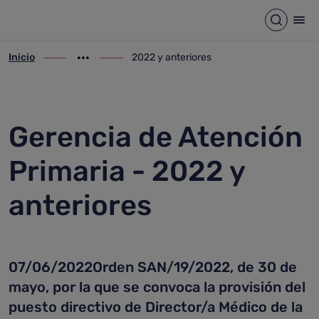
2022 y anteriores
Saltar al contenido principal
Abrir b
Abr
Inicio
2022 y anteriores
ir-a inicio
Mostrar opciones del camino de migas
ir-a 2022 y anteriores
Gerencia de Atención
Primaria - 2022 y
anteriores
07/06/2022Orden SAN/19/2022, de 30 de
mayo, por la que se convoca la provisión del
puesto directivo de Director/a Médico de la