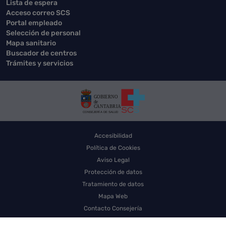
Lista de espera
Acceso correo SCS
Portal empleado
Selección de personal
Mapa sanitario
Buscador de centros
Trámites y servicios
Accesibilidad
Política de Cookies
Aviso Legal
Protección de datos
Tratamiento de datos
Mapa Web
Contacto Consejería
Contacto SCS