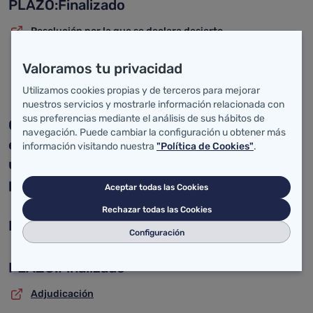
PLAZO:Finalizado
Resolución por la que se declara desierto
Convocatoria
Valoramos tu privacidad
Solicitud
Utilizamos cookies propias y de terceros para mejorar
nuestros servicios y mostrarle información relacionada con
sus preferencias mediante el análisis de sus hábitos de
05/02/2019Orden SAN/3/2019, de 25 de
navegación. Puede cambiar la configuración u obtener más
enero, por la que se convoca la provisión de
información visitando nuestra
"Política de Cookies"
.
un puesto directivo de los órganos
periféricos del Servicio Cántabro de Salud.
Aceptar todas las Cookies
Rechazar todas las Cookies
PUESTO CONVOCADO: DIRECTOR/A MÉDICO
Configuración
PLAZO:Finalizado
Adjudicación