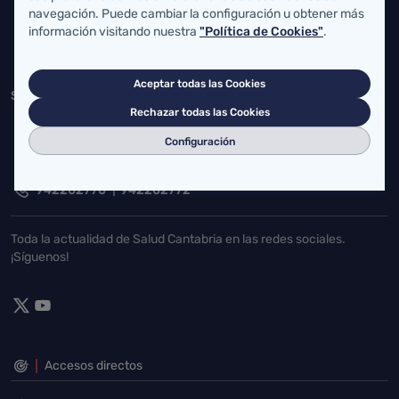
navegación. Puede cambiar la configuración u obtener más
atencionusuario@cantabria.es
información visitando nuestra
"Política de Cookies"
.
942208130
942395562
Aceptar todas las Cookies
Servicio Cántabro de Salud
Rechazar todas las Cookies
Cardenal Herrera Oria, S/N 39011 Santander, Cantabria
Configuración
buzgen.dg@scsalud.es
942202770
942202772
Toda la actualidad de Salud Cantabria en las redes sociales.
¡Síguenos!
Accesos directos