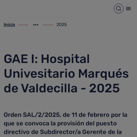
2025
Saltar al contenido principal
Abrir b
Abr
Inicio
2025
ir-a inicio
Mostrar opciones del camino de migas
ir-a 2025
GAE I: Hospital
Univesitario Marqués
de Valdecilla - 2025
Orden SAL/2/2025, de 11 de febrero por la
que se convoca la provisión del puesto
directivo de Subdirector/a Gerente de la