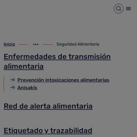
Seguridad Alimentaria
Saltar al contenido principal
Abrir b
Abr
Inicio
Seguridad Alimentaria
ir-a inicio
Mostrar opciones del camino de migas
ir-a Seguridad Alimentaria
Enfermedades de transmisión
alimentaria
Prevención intoxicaciones alimentarias
Anisakis
Red de alerta alimentaria
Etiquetado y trazabilidad