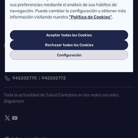
sus preferencias mediante el análisis de sus hábitos de
Federico Vial 13, 39009 Santander, Cantabria
navegación. Puede cambiar la configuración u obtener más
información visitando nuestra
"Política de Cookies"
.
atencionusuario@cantabria.es
942208130
942395562
Aceptar todas las Cookies
Rechazar todas las Cookies
Servicio Cántabro de Salud
Cardenal Herrera Oria, S/N 39011 Santander, Cantabria
Configuración
buzgen.dg@scsalud.es
942202770
942202772
Toda la actualidad de Salud Cantabria en las redes sociales.
¡Síguenos!