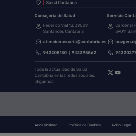
Inicio del pie de página
Salud Cantabria
Consejería de Salud
Servicio Cánt
Federico Vial 13, 39009
Cardenal H
Santander, Cantabria
39011 Sant
atencionusuario@cantabria.es
buzgen.d
942208130
942395562
9422027
Toda la actualidad de Salud
Cantabria en las redes sociales.
¡Síguenos!
Accesibilidad
Política de Cookies
Aviso Legal