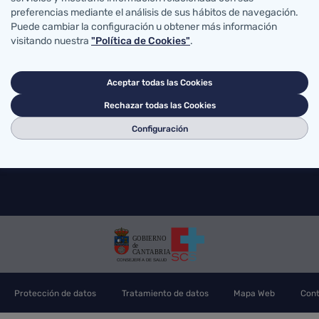
Accesos directos
preferencias mediante el análisis de sus hábitos de navegación.
Puede cambiar la configuración u obtener más información
abro de Salud
MiSalud@SCS
Solicit
visitando nuestra
"Política de Cookies"
.
Voluntades previas
Su opi
errera Oria, S/N
Acceso correo SCS
Portal
ander, Cantabria
Mapa sanitario
Buscad
Aceptar todas las Cookies
g@scsalud.es
Rechazar todas las Cookies
70
942202772
Configuración
Protección de datos
Tratamiento de datos
Mapa Web
Cont