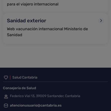
para el viajero internacional
Sanidad exterior
Web vacunación internacional Ministerio de
Sanidad
Inicio del pie de página
Salud Cantabria
Consejería de Salud
Federico Vial 13, 39009 Santander, Cantabria
atencionusuario@cantabria.es