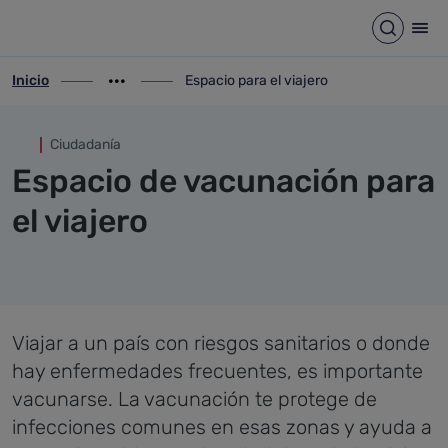
Espacio para el viajero
Saltar al contenido principal
Abrir b
Abr
Inicio
Espacio para el viajero
ir-a inicio
Mostrar opciones del camino de migas
ir-a Espacio para el viajero
Ciudadanía
Espacio de vacunación para
el viajero
Viajar a un país con riesgos sanitarios o donde
hay enfermedades frecuentes, es importante
vacunarse. La vacunación te protege de
infecciones comunes en esas zonas y ayuda a