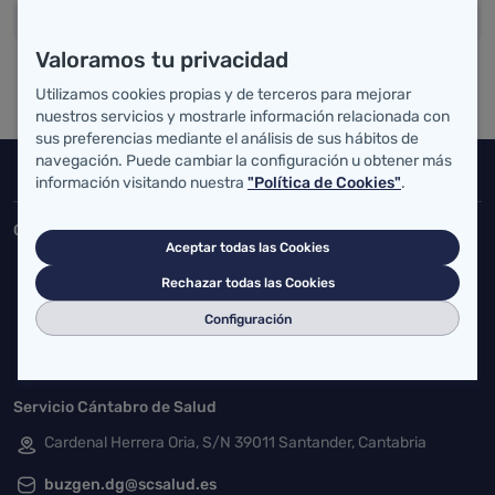
Valoramos tu privacidad
Utilizamos cookies propias y de terceros para mejorar
nuestros servicios y mostrarle información relacionada con
sus preferencias mediante el análisis de sus hábitos de
navegación. Puede cambiar la configuración u obtener más
Inicio del pie de página
información visitando nuestra
"Política de Cookies"
.
Salud Cantabria
Consejería de Salud
Aceptar todas las Cookies
Federico Vial 13, 39009 Santander, Cantabria
Rechazar todas las Cookies
atencionusuario@cantabria.es
Configuración
942208130
942395562
Servicio Cántabro de Salud
Cardenal Herrera Oria, S/N 39011 Santander, Cantabria
buzgen.dg@scsalud.es