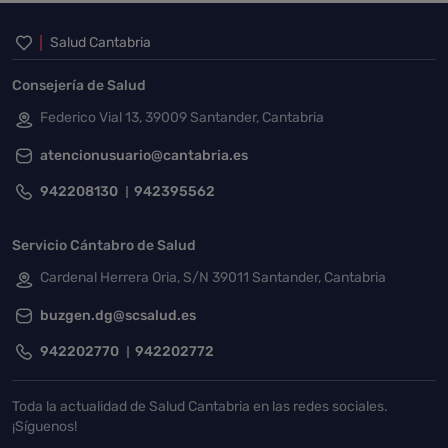
Inicio del pie de página
Salud Cantabria
Consejería de Salud
Federico Vial 13, 39009 Santander, Cantabria
atencionusuario@cantabria.es
942208130
942395562
Servicio Cántabro de Salud
Cardenal Herrera Oria, S/N 39011 Santander, Cantabria
buzgen.dg@scsalud.es
942202770
942202772
Toda la actualidad de Salud Cantabria en las redes sociales.
¡Síguenos!