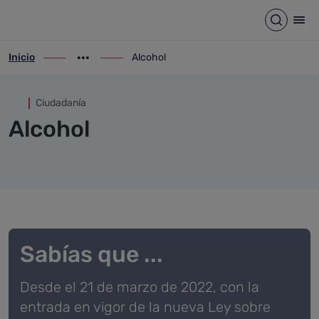
Alcohol
Saltar al contenido principal
Abrir b
Abr
Inicio
Alcohol
ir-a inicio
Mostrar opciones del camino de migas
ir-a Alcohol
Ciudadanía
Alcohol
Sabías que ...
Desde el 21 de marzo de 2022, con la
entrada en vigor de la nueva Ley sobre