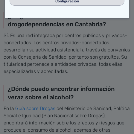
Configuración
¿Es gratuita la asistencia en
drogodependencias en Cantabria?
Sí. Es una red integrada por centros públicos y privados-
concertados. Los centros privados-concertados
desarrollan su actividad asistencial a través de convenios
con la Consejería de Sanidad, por tanto son gratuitos. Su
titularidad pertenece a entidades privadas, todas ellas
especializadas y acreditadas.
¿Dónde puedo encontrar información
veraz sobre el alcohol?
En la
Guía sobre Drogas
del Ministerio de Sanidad, Política
Social e Igualdad (Plan Nacional sobre Drogas),
encontrará información sobre los efectos y riesgos que
produce el consumo de alcohol, ademas de otras