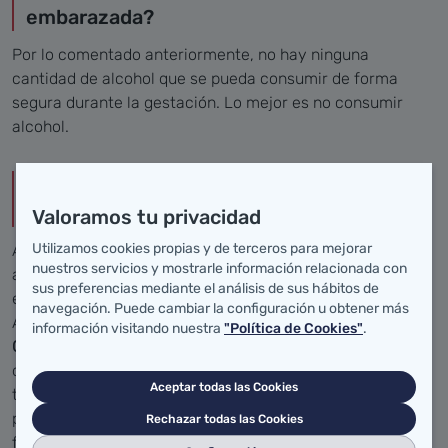
embarazada?
Por lo comentado anteriormente, no hay ninguna
cantidad de alcohol que se pueda consumir de forma
segura durante la gestación. Lo mejor es no consumir
alcohol.
¿Dónde puedo acudir cuando existe un
problema con el alcohol?
Valoramos tu privacidad
Utilizamos cookies propias y de terceros para mejorar
Al
centro de salud
correspondiente
, donde el médico de
nuestros servicios y mostrarle información relacionada con
atención primaria informará, valorará, tratará y derivara
sus preferencias mediante el análisis de sus hábitos de
en su caso, a un recurso especializado.
navegación. Puede cambiar la configuración u obtener más
A las
Unidades de Conductas Adictivas
del Servicio
información visitando nuestra
"Política de Cookies"
.
Cantabro de Salud.
Estos centros incluyen en su cartera
de servicios, programas de información, orientación y
Aceptar todas las Cookies
tratamiento. Pueden acudir a estas Unidades las
personas que presentan consumos problemáticos y/o sus
Rechazar todas las Cookies
familiares.