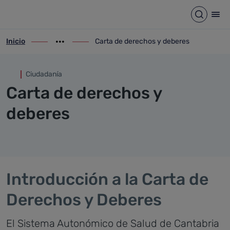
Carta de derechos y deberes
Saltar al contenido principal
Abrir b
Abr
Inicio
Carta de derechos y deberes
ir-a inicio
Mostrar opciones del camino de migas
ir-a Carta de derechos y deberes
Ciudadanía
Carta de derechos y
deberes
Introducción a la Carta de
Derechos y Deberes
El Sistema Autonómico de Salud de Cantabria