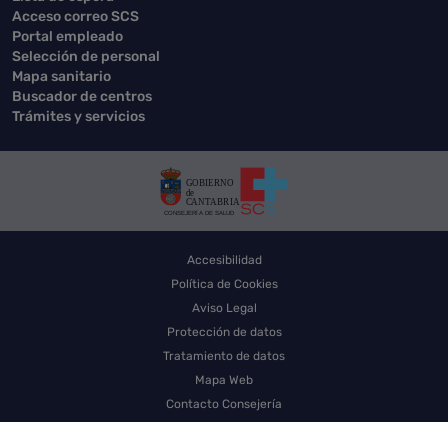
Acceso correo SCS
Portal empleado
Selección de personal
Mapa sanitario
Buscador de centros
Trámites y servicios
Accesibilidad
Política de Cookies
Aviso Legal
Protección de datos
Tratamiento de datos
Mapa Web
Contacto Consejería
Contacto SCS