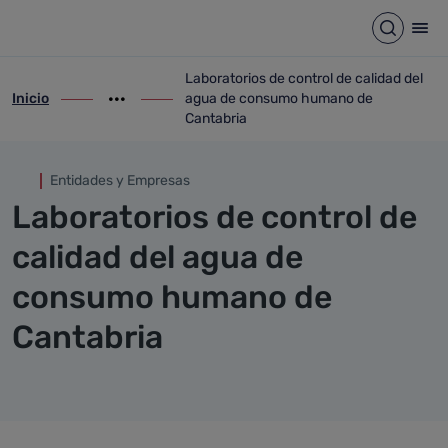
Laboratorios de control de 
Saltar al contenido principal
Abrir b
Abr
Laboratorios de control de calidad del
Inicio
agua de consumo humano de
ir-a inicio
Mostrar opciones del camino de migas
ir-a Laboratorios de control de calidad
Cantabria
Entidades y Empresas
Laboratorios de control de
calidad del agua de
consumo humano de
Cantabria