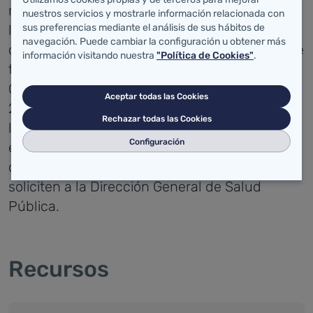
mantendrá actualizada una lista de los
nuestros servicios y mostrarle información relacionada con
laboratorios de control de calidad del agua de
sus preferencias mediante el análisis de sus hábitos de
navegación. Puede cambiar la configuración u obtener más
consumo humano, que estará a disposición de
información visitando nuestra
"Política de Cookies"
.
todos los interesados. Se publicó en el Boletín
Oficial de Cantabria, nº29 de 12 de febrero de
Aceptar todas las Cookies
2.004, un anuncio para que todos los
Rechazar todas las Cookies
laboratorios que cumplan con los requisitos
Configuración
establecidos en la normativa vigente que
deseen estar incluidos en dicha lista, lo
soliciten a la Dirección General de Salud
Pública.
Recursos