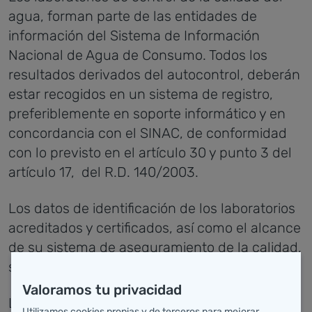
agua, forman parte de las entidades de
información del Sistema de Información
Nacional de Agua de Consumo. Todos los
resultados derivados del autocontrol, deberán
estar recogidos en un sistema de registro,
preferiblemente en soporte informático y en
concordancia con el SINAC, de conformidad
con lo previsto en el artículo 30 y punto 3 del
artículo 17, del R.D. 140/2003.
Los datos de identificación de los laboratorios
acreditados y certificados, así como el alcance
de su sistema de aseguramiento de la calidad,
serán de información pública.
Valoramos tu privacidad
La Dirección General de Salud Pública
Utilizamos cookies propias y de terceros para mejorar