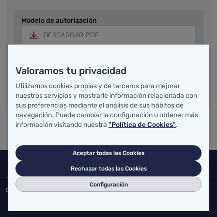
Modelo de autorización
DESCARGAR PDF
Modelo de autorización
Valoramos tu privacidad
DESCARGAR RTF
Utilizamos cookies propias y de terceros para mejorar
nuestros servicios y mostrarle información relacionada con
sus preferencias mediante el análisis de sus hábitos de
navegación. Puede cambiar la configuración u obtener más
información visitando nuestra
"Política de Cookies"
.
Aceptar todas las Cookies
Inicio del pie de página
Salud Cantabria
Rechazar todas las Cookies
Configuración
Consejería de Salud
Federico Vial 13, 39009 Santander, Cantabria