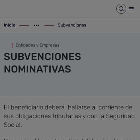
Subvenciones
Saltar al contenido principal
Abrir b
Abr
Inicio
Subvenciones
ir-a inicio
Mostrar opciones del camino de migas
ir-a Subvenciones
Entidades y Empresas
SUBVENCIONES
NOMINATIVAS
El beneficiario deberá hallarse al corriente de
sus obligaciones tributarias y con la Seguridad
Social.