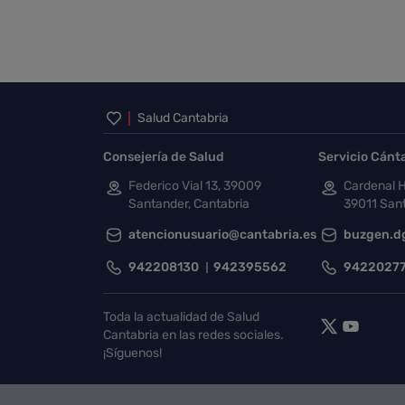
Inicio del pie de página
Salud Cantabria
Consejería de Salud
Servicio Cánt
Federico Vial 13, 39009
Cardenal H
Santander, Cantabria
39011 Sant
atencionusuario@cantabria.es
buzgen.d
942208130
942395562
9422027
Toda la actualidad de Salud
Cantabria en las redes sociales.
¡Síguenos!