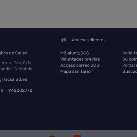
Accesos directos
abro de Salud
MiSalud@SCS
Solicit
Voluntades previas
Su opi
errera Oria, S/N
Acceso correo SCS
Portal
ander, Cantabria
Mapa sanitario
Buscad
g@scsalud.es
70
942202772