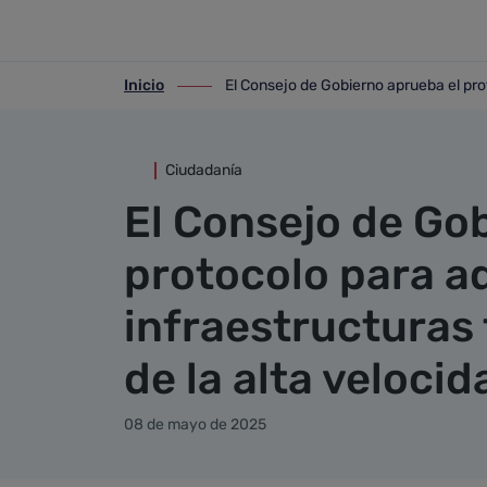
Detalle noticia
Saltar al contenido principal
Inicio
El Consejo de Gobierno aprueba el prot
ir-a inicio
ir-a El Consejo de Gobierno aprueba el p
Ciudadanía
El Consejo de Go
protocolo para a
infraestructuras 
de la alta veloci
08 de mayo de 2025